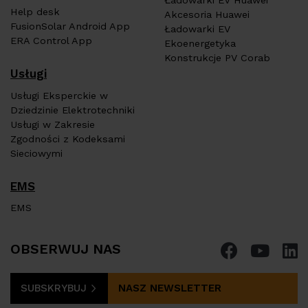
Ładowarki EV Huawei
Help desk
Akcesoria Huawei
FusionSolar Android App
Ładowarki EV
ERA Control App
Ekoenergetyka
Konstrukcje PV Corab
Usługi
Usługi Eksperckie w
Dziedzinie Elektrotechniki
Usługi w Zakresie
Zgodności z Kodeksami
Sieciowymi
EMS
EMS
OBSERWUJ NAS
SUBSKRYBUJ
NASZ NEWSLETTER