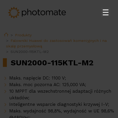
Strona główna
Home
Produkty
Su
Produkty
Falowniki Huawei do zastosowań komercyjnych i na
skalę przemysłową
Falowniki Fusionsolar do zastosowań domowych
SUN2000-115KTL-M2
Falowniki Huawei do zastosowań komercyjnych i
SUN2000-115KTL-M2
na skalę przemysłową
Magazyny energii Huawei
Maks. napięcie DC: 1100 V;
Stacja transformatorowa Huawei
Maks. moc pozorna AC: 125,000 VA;
Akcesoria Huawei
10 MPPT dla wszechstronnej adaptacji różnych
układów;
Ładowarki do pojazdów elektrycznych Huawei
Inteligentne wsparcie diagnostyki krzywej I-V;
Ładowarki do pojazdów elektrycznych
Maks. wydajność 98,8%, wydajność w UE 98,6%
Ekoenergetyka
@480Vac;