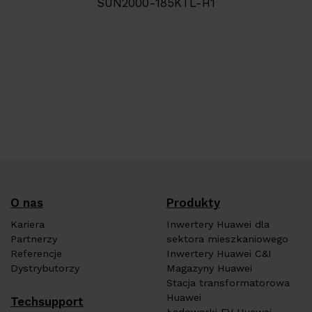
SUN2000-185KTL-H1
O nas
Produkty
Kariera
Inwertery Huawei dla
Partnerzy
sektora mieszkaniowego
Referencje
Inwertery Huawei C&I
Dystrybutorzy
Magazyny Huawei
Stacja transformatorowa
Huawei
Techsupport