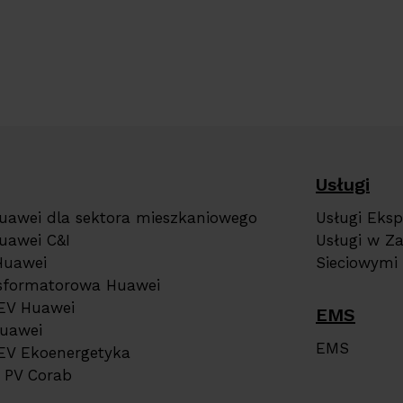
Usługi
Huawei dla sektora mieszkaniowego
Usługi Eksp
uawei C&I
Usługi w Z
Huawei
Sieciowymi
nsformatorowa Huawei
EV Huawei
EMS
Huawei
EMS
EV Ekoenergetyka
e PV Corab