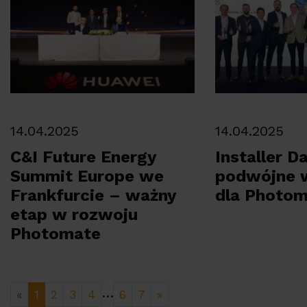
14.04.2025
14.04.2025
C&I Future Energy
Installer D
Summit Europe we
podwójne w
Frankfurcie – ważny
dla Photom
etap w rozwoju
Photomate
…
«
1
2
3
4
6
7
»