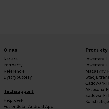
O nas
Produkty
Kariera
Inwertery 
Partnerzy
Inwertery H
Referencje
Magazyny 
Dystrybutorzy
Stacja tra
Ładowarki 
Akcesoria 
Techsupport
Ładowarki 
Help desk
Konstrukcj
FusionSolar Android App