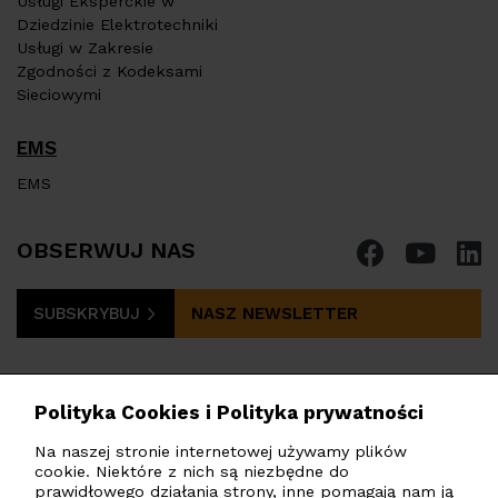
Usługi Eksperckie w
Dziedzinie Elektrotechniki
Usługi w Zakresie
Zgodności z Kodeksami
Sieciowymi
EMS
EMS
OBSERWUJ NAS
SUBSKRYBUJ
NASZ NEWSLETTER
Polityka Cookies i Polityka prywatności
Na naszej stronie internetowej używamy plików
cookie. Niektóre z nich są niezbędne do
PHOTOMATE POLSKA
Sp. z o.o.
prawidłowego działania strony, inne pomagają nam ją