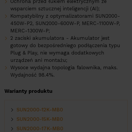
Ochrona przed łukiem elektrycznym ze
PV constructions
wsparciem sztucznej inteligencji (AI);
Kompatybilny z optymalizatorami SUN2000-
Pompy ciepła ERA
450W-P2, SUN2000-600W-P, MERC-1100W-P,
Referencje
MERC-1300W-P;
2 zaciski akumulatora - Akumulator jest
Su
Usługi
gotowy do bezpośredniego podłączenia typu
Plug & Play, nie wymaga dodatkowych
EMS
urządzeń ani montażu;
Wsparcie techniczne
Wysoce wydajna topologia falownika, maks.
Wydajność 98.4%.
Baza produktów
Warianty produktu
Su
Firma
SUN2000-12K-MB0
Kariera
SUN2000-15K-MB0
Partner Program
SUN2000-17K-MB0