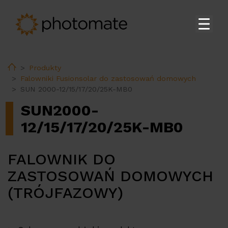
Strona główna
Home
Produkty
Su
Produkty
Falowniki Fusionsolar do zastosowań domowych
SUN 2000-12/15/17/20/25K-MB0
Falowniki Fusionsolar do zastosowań domowych
SUN2000-
Falowniki Huawei do zastosowań komercyjnych i
na skalę przemysłową
12/15/17/20/25K-MB0
Magazyny energii Huawei
FALOWNIK DO
Stacja transformatorowa Huawei
ZASTOSOWAŃ DOMOWYCH
Akcesoria Huawei
(TRÓJFAZOWY)
Ładowarki do pojazdów elektrycznych Huawei
Ładowarki do pojazdów elektrycznych
Ekoenergetyka