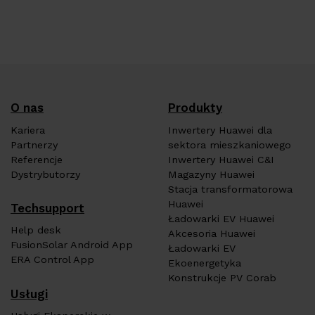
O nas
Produkty
Kariera
Inwertery Huawei dla
Partnerzy
sektora mieszkaniowego
Referencje
Inwertery Huawei C&I
Dystrybutorzy
Magazyny Huawei
Stacja transformatorowa
Huawei
Techsupport
Ładowarki EV Huawei
Help desk
Akcesoria Huawei
FusionSolar Android App
Ładowarki EV
ERA Control App
Ekoenergetyka
Konstrukcje PV Corab
Usługi