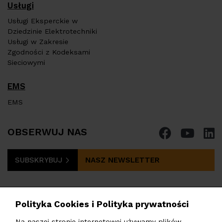
Usługi
Usługi Eksperckie w
Dziedzinie Elektrotechniki
Usługi w Zakresie
Zgodności z Kodeksami
Sieciowymi
EMS
EMS
OBSERWUJ NAS
SUBSKRYBUJ
NASZ NEWSLETTER
Polityka Cookies i Polityka prywatności
Na naszej stronie internetowej używamy plików