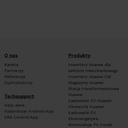
O nas
Produkty
Kariera
Inwertery Huawei dla
Partnerzy
sektora mieszkaniowego
Referencje
Inwertery Huawei C&I
Dystrybutorzy
Magazyny Huawei
Stacja transformatorowa
Huawei
Techsupport
Ładowarki EV Huawei
Help desk
Akcesoria Huawei
FusionSolar Android App
Ładowarki EV
ERA Control App
Ekoenergetyka
Konstrukcje PV Corab