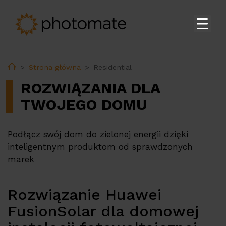
Strona główna
Home
Strona główna
Residential
Su
Produkty
ROZWIĄZANIA DLA
Su
Usługi
TWOJEGO DOMU
EMS
Podłącz swój dom do zielonej energii dzięki
Wsparcie techniczne
inteligentnym produktom od sprawdzonych
Baza produktów
marek
Rozwiązanie Huawei
Su
Firma
FusionSolar dla domowej
Kariera