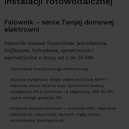
instalacji fotowoltaicznej
Partner Program
Dystrybutorzy
Falownik – serce Twojej domowej
Kontakt
elektrowni
Falowniki Huawei FusionSolar jednofazowe,
trójfazowe, hybrydowe, symetryczne i
asymetryczne o mocy od 2 do 25 kW:
Optymalne koszty energii elektrycznej;
Wyższa wydajność dzięki większej liczbie MPPT i
większej mocy rdzenia oraz systemowi analizy
wydajności PR 5 punktów i 4 segmenty; IRR do 3%,
uzysk energii powyżej 3%;
Aktywne bezpieczeństwo – ochrona IP65, naturalne
chłodzenie, odporność na kurz, mgłę solną i
uszkodzenia mechaniczne;