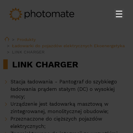
Strona główna
Home
Produkty
Su
Produkty
Ładowarki do pojazdów elektrycznych Ekoenergetyka
LINK CHARGER
Falowniki Fusionsolar do zastosowań domowych
LINK CHARGER
Falowniki Huawei do zastosowań komercyjnych i
na skalę przemysłową
Magazyny energii Huawei
Stacja ładowania - Pantograf do szybkiego
ładowania prądem stałym (DC) o wysokiej
Stacja transformatorowa Huawei
mocy;
Akcesoria Huawei
Urządzenie jest ładowarką masztową w
zintegrowanej, monolitycznej obudowie;
Ładowarki do pojazdów elektrycznych Huawei
Przeznaczone do cięższych pojazdów
Ładowarki do pojazdów elektrycznych
elektrycznych;
Ekoenergetyka