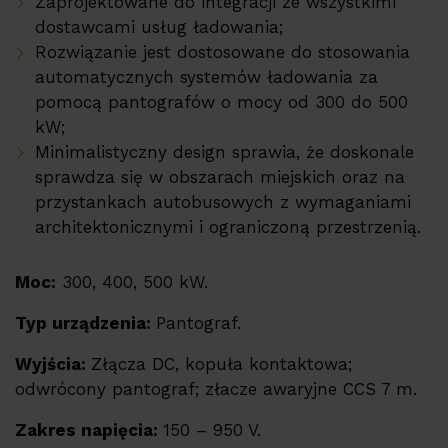
Zaprojektowane do integracji ze wszystkimi
PV constructions
dostawcami usług ładowania;
Rozwiązanie jest dostosowane do stosowania
Pompy ciepła ERA
automatycznych systemów ładowania za
Referencje
pomocą pantografów o mocy od 300 do 500
kW;
Su
Usługi
Minimalistyczny design sprawia, że doskonale
sprawdza się w obszarach miejskich oraz na
EMS
przystankach autobusowych z wymaganiami
architektonicznymi i ograniczoną przestrzenią.
Wsparcie techniczne
Baza produktów
Moc:
300, 400, 500 kW.
Typ urządzenia:
Pantograf.
Su
Firma
Wyjścia:
Złącza DC, kopuła kontaktowa;
Kariera
odwrócony pantograf; złacze awaryjne CCS 7 m.
Partner Program
Zakres napięcia:
150 – 950 V.