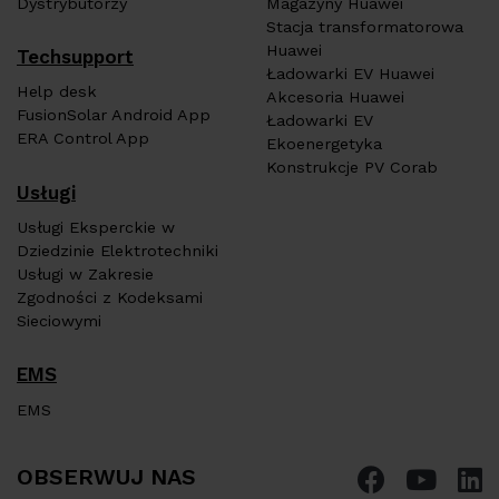
Dystrybutorzy
Magazyny Huawei
Stacja transformatorowa
Huawei
Techsupport
Ładowarki EV Huawei
Help desk
Akcesoria Huawei
FusionSolar Android App
Ładowarki EV
ERA Control App
Ekoenergetyka
Konstrukcje PV Corab
Usługi
Usługi Eksperckie w
Dziedzinie Elektrotechniki
Usługi w Zakresie
Zgodności z Kodeksami
Sieciowymi
EMS
EMS
OBSERWUJ NAS