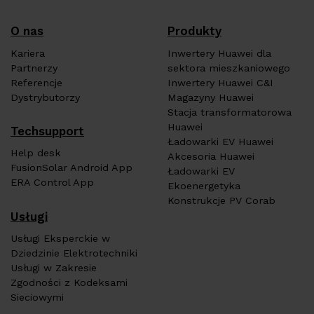
O nas
Produkty
Kariera
Inwertery Huawei dla
Partnerzy
sektora mieszkaniowego
Referencje
Inwertery Huawei C&I
Dystrybutorzy
Magazyny Huawei
Stacja transformatorowa
Huawei
Techsupport
Ładowarki EV Huawei
Help desk
Akcesoria Huawei
FusionSolar Android App
Ładowarki EV
ERA Control App
Ekoenergetyka
Konstrukcje PV Corab
Usługi
Usługi Eksperckie w
Dziedzinie Elektrotechniki
Usługi w Zakresie
Zgodności z Kodeksami
Sieciowymi