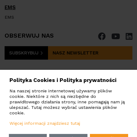
EMS
EMS
OBSERWUJ NAS
SUBSKRYBUJ
NASZ NEWSLETTER
Polityka Cookies i Polityka prywatności
Na naszej stronie internetowej używamy plików
cookie. Niektóre z nich są niezbędne do
PHOTOMATE POLSKA
Sp. z o.o.
prawidłowego działania strony, inne pomagają nam ją
Marszałkowska 142, Warszawa, 00-061, Polska
ulepszać. Tutaj możesz wybrać ustawienia plików
cookie.
poland@photomate.eu
Więcej informacji znajdziesz tutaj