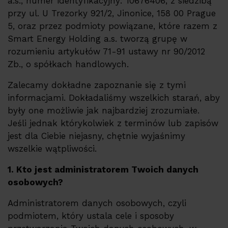
a.s., numer identyfikacyjny: 10676406, z siedzibą
Partner Program
przy ul. U Trezorky 921/2, Jinonice, 158 00 Prague
5, oraz przez podmioty powiązane, które razem z
Dystrybutorzy
Smart Energy Holding a.s. tworzą grupę w
Kontakt
rozumieniu artykułów 71-91 ustawy nr 90/2012
Zb., o spółkach handlowych.
Zalecamy dokładne zapoznanie się z tymi
informacjami. Dokładaliśmy wszelkich starań, aby
były one możliwie jak najbardziej zrozumiałe.
Jeśli jednak którykolwiek z terminów lub zapisów
jest dla Ciebie niejasny, chętnie wyjaśnimy
wszelkie wątpliwości.
1. Kto jest administratorem Twoich danych
osobowych?
Administratorem danych osobowych, czyli
podmiotem, który ustala cele i sposoby