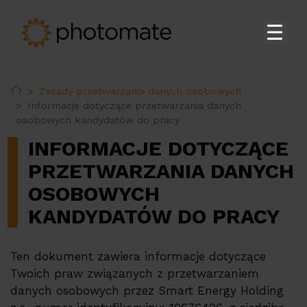
Strona główna
Home
Zasady przetwarzania danych osobowych
Su
Produkty
Informacje dotyczące przetwarzania danych
osobowych kandydatów do pracy
Su
Usługi
INFORMACJE DOTYCZĄCE
EMS
PRZETWARZANIA DANYCH
Wsparcie techniczne
OSOBOWYCH
KANDYDATÓW DO PRACY
Baza produktów
Ten dokument zawiera informacje dotyczące
Su
Firma
Twoich praw związanych z przetwarzaniem
danych osobowych przez Smart Energy Holding
Kariera