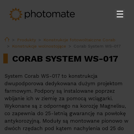
Strona główna
Home
Produkty
Konstrukcje fotowoltaiczne Corab
Su
Produkty
Konstrukcje wolnostojące
Corab System WS-017
Falowniki Fusionsolar do zastosowań domowych
CORAB SYSTEM WS-017
Falowniki Huawei do zastosowań komercyjnych i
na skalę przemysłową
System Corab WS-017 to konstrukcja
Magazyny energii Huawei
dwupodporowa dedykowana dużym projektom
farmowym. Podpory są instalowane poprzez
Stacja transformatorowa Huawei
wbijanie ich w ziemię za pomocą wciągarki.
Akcesoria Huawei
Wykonane są z odpornego na korozję Magnelisu,
Ładowarki do pojazdów elektrycznych Huawei
co zapewnia do 25-letnią gwarancję na powłokę
antykorozyjną. Moduły są montowane pionowo w
Ładowarki do pojazdów elektrycznych
dwóch rzędach pod kątem nachylenia od 25 do
Ekoenergetyka