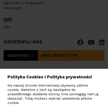
Zgodności z Kodeksami
Sieciowymi
EMS
EMS
OBSERWUJ NAS
SUBSKRYBUJ
NASZ NEWSLETTER
Polityka Cookies i Polityka prywatności
Na naszej stronie internetowej używamy plików
cookie. Niektóre z nich są niezbędne do
PHOTOMATE POLSKA
Sp. z o.o.
prawidłowego działania strony, inne pomagają nam ją
Marszałkowska 142, Warszawa, 00-061, Polska
ulepszać. Tutaj możesz wybrać ustawienia plików
cookie.
poland@photomate.eu