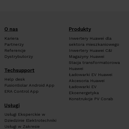
O nas
Produkty
Kariera
Inwertery Huawei dla
Partnerzy
sektora mieszkaniowego
Referencje
Inwertery Huawei C&I
Dystrybutorzy
Magazyny Huawei
Stacja transformatorowa
Huawei
Techsupport
Ładowarki EV Huawei
Help desk
Akcesoria Huawei
FusionSolar Android App
Ładowarki EV
ERA Control App
Ekoenergetyka
Konstrukcje PV Corab
Usługi
Usługi Eksperckie w
Dziedzinie Elektrotechniki
Usługi w Zakresie