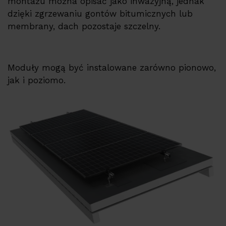
montażu można opisać jako inwazyjną, jednak
PV constructions
dzięki zgrzewaniu gontów bitumicznych lub
membrany, dach pozostaje szczelny.
Pompy ciepła ERA
Referencje
Moduły mogą być instalowane zarówno pionowo,
Su
Usługi
jak i poziomo.
EMS
Wsparcie techniczne
Baza produktów
Su
Firma
Kariera
Partner Program