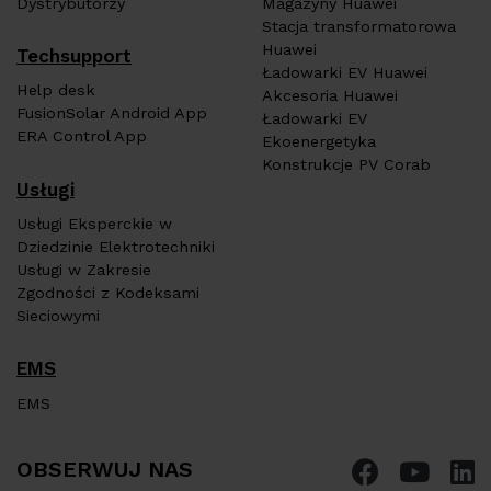
Dystrybutorzy
Magazyny Huawei
Stacja transformatorowa
Huawei
Techsupport
Ładowarki EV Huawei
Help desk
Akcesoria Huawei
FusionSolar Android App
Ładowarki EV
ERA Control App
Ekoenergetyka
Konstrukcje PV Corab
Usługi
Usługi Eksperckie w
Dziedzinie Elektrotechniki
Usługi w Zakresie
Zgodności z Kodeksami
Sieciowymi
EMS
EMS
OBSERWUJ NAS