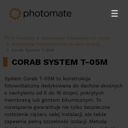
Strona główna
Home
Produkty
Konstrukcje fotowoltaiczne Corab
Su
Produkty
Konstrukcje fotowoltaiczne na dach skośny
Corab System T-05M
Falowniki Fusionsolar do zastosowań domowych
CORAB SYSTEM T-05M
Falowniki Huawei do zastosowań komercyjnych i
na skalę przemysłową
Magazyny energii Huawei
System Corab T-05M to konstrukcja
fotowoltaiczna dedykowana do dachów skośnych
Stacja transformatorowa Huawei
o nachyleniu od 6 do 16 stopni, pokrytych
Akcesoria Huawei
membraną lub gontem bitumicznym. To
rozwiązanie gwarantuje nie tylko bezpieczne
Ładowarki do pojazdów elektrycznych Huawei
rozłożenie ciężaru całej instalacji, ale także
Ładowarki do pojazdów elektrycznych
zapewnia pełną szczelność izolacji. Metodę
Ekoenergetyka