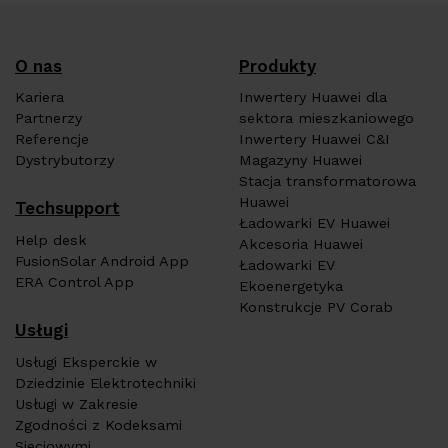
O nas
Produkty
Kariera
Inwertery Huawei dla
Partnerzy
sektora mieszkaniowego
Referencje
Inwertery Huawei C&I
Dystrybutorzy
Magazyny Huawei
Stacja transformatorowa
Huawei
Techsupport
Ładowarki EV Huawei
Help desk
Akcesoria Huawei
FusionSolar Android App
Ładowarki EV
ERA Control App
Ekoenergetyka
Konstrukcje PV Corab
Usługi
Usługi Eksperckie w
Dziedzinie Elektrotechniki
Usługi w Zakresie
Zgodności z Kodeksami
Sieciowymi