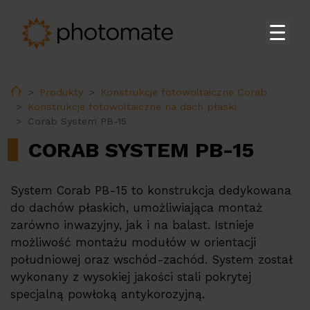
Strona główna
Home
Produkty
Konstrukcje fotowoltaiczne Corab
Su
Produkty
Konstrukcje fotowoltaiczne na dach płaski
Corab System PB-15
Falowniki Fusionsolar do zastosowań domowych
CORAB SYSTEM PB-15
Falowniki Huawei do zastosowań komercyjnych i
na skalę przemysłową
Magazyny energii Huawei
System Corab PB-15 to konstrukcja dedykowana
do dachów płaskich, umożliwiająca montaż
Stacja transformatorowa Huawei
zarówno inwazyjny, jak i na balast. Istnieje
Akcesoria Huawei
możliwość montażu modułów w orientacji
południowej oraz wschód-zachód. System został
Ładowarki do pojazdów elektrycznych Huawei
wykonany z wysokiej jakości stali pokrytej
Ładowarki do pojazdów elektrycznych
specjalną powłoką antykorozyjną.
Ekoenergetyka