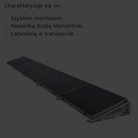
Charakteryzuje się on:
PV constructions
Pompy ciepła ERA
Szybkim montażem;
Niewielką liczbą elementów;
Referencje
Łatwością w transporcie.
Su
Usługi
EMS
Wsparcie techniczne
Baza produktów
Su
Firma
Kariera
Partner Program