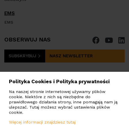
EMS
EMS
OBSERWUJ NAS
SUBSKRYBUJ
NASZ NEWSLETTER
Polityka Cookies i Polityka prywatności
Na naszej stronie internetowej używamy plików
cookie. Niektóre z nich są niezbędne do
PHOTOMATE POLSKA
Sp. z o.o.
prawidłowego działania strony, inne pomagają nam ją
ulepszać. Tutaj możesz wybrać ustawienia plików
Marszałkowska 142, Warszawa, 00-061, Polska
cookie.
poland@photomate.eu
Więcej informacji znajdziesz tutaj