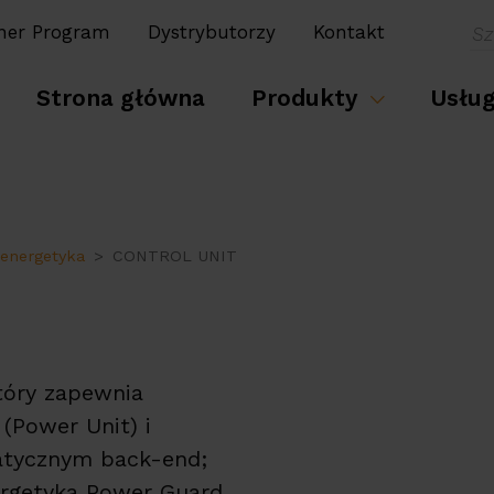
ner Program
Dystrybutorzy
Kontakt
Strona główna
Produkty
Usłu
energetyka
CONTROL UNIT
tóry zapewnia
(Power Unit) i
atycznym back-end;
rgetyka Power Guard,