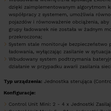
dzięki zaimplementowanym algorytmom ko
współpracy z systemem, umożliwia równol
pojazdów i równoważenie obciążenia, ab
grupy ładowarek nie została w żadnym m
przekroczona;
System stale monitoruje bezpieczeństwo 
ładowania, wyłączając zasilanie w sytuacj
Wbudowany system podtrzymania bateryj
działanie w przypadku awarii zasilania si
Typ urządzenia:
Jednostka sterująca (Contr
Konfiguracje:
Control Unit Mini: 2 - 4 x Jednostki Zasila