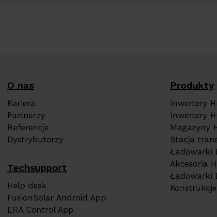
O nas
Produkty
Kariera
Inwertery 
Partnerzy
Inwertery H
Referencje
Magazyny 
Dystrybutorzy
Stacja tra
Ładowarki 
Akcesoria 
Techsupport
Ładowarki 
Help desk
Konstrukcj
FusionSolar Android App
ERA Control App