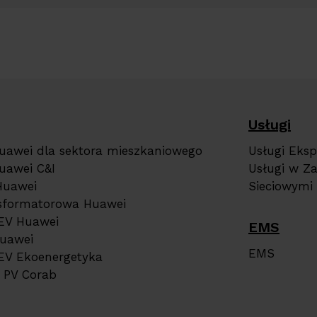
Usługi
Huawei dla sektora mieszkaniowego
Usługi Eksp
uawei C&I
Usługi w Z
Huawei
Sieciowymi
nsformatorowa Huawei
EV Huawei
EMS
Huawei
EMS
EV Ekoenergetyka
e PV Corab