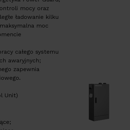
ntroli mocy oraz
egłe ładowanie kilku
y maksymalna moc
omencie
pracy całego systemu
ach awaryjnych;
nego zapewnia
eciowego.
ol Unit)
jące;